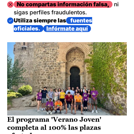
Imagen
No compartas información falsa,
ni
sigas perfiles fraudulentos.
Imagen
Utiliza siempre las
fuentes
oficiales.
Infórmate aquí
El programa 'Verano Joven'
completa al 100% las plazas