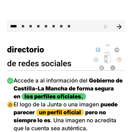
El 
directorio
de redes sociales
Imagen
Accede a al información del
Gobierno de
Castilla-La Mancha de forma segura
en
los perfiles oficiales.
Imagen
El logo de la Junta o una imagen
puede
parecer
un perfil oficial
pero no
siempre lo es
. Una imagen no acredita
que la cuenta sea auténtica.