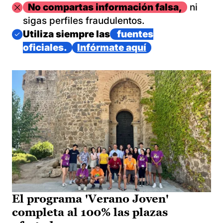
Imagen
No compartas información falsa,
ni
sigas perfiles fraudulentos.
Imagen
Utiliza siempre las
fuentes
oficiales.
Infórmate aquí
El programa 'Verano Joven'
completa al 100% las plazas