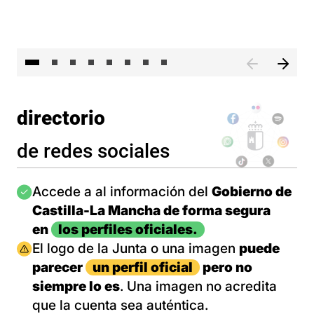
El 
directorio
de redes sociales
Imagen
Accede a al información del
Gobierno de
Castilla-La Mancha de forma segura
en
los perfiles oficiales.
Imagen
El logo de la Junta o una imagen
puede
parecer
un perfil oficial
pero no
siempre lo es
. Una imagen no acredita
que la cuenta sea auténtica.