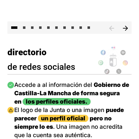
II 
directorio
de redes sociales
Imagen
Accede a al información del
Gobierno de
Castilla-La Mancha de forma segura
en
los perfiles oficiales.
Imagen
El logo de la Junta o una imagen
puede
parecer
un perfil oficial
pero no
siempre lo es
. Una imagen no acredita
que la cuenta sea auténtica.