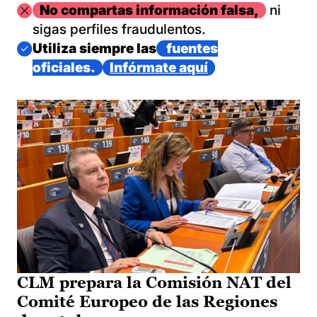
Imagen
No compartas información falsa,
ni
sigas perfiles fraudulentos.
Imagen
Utiliza siempre las
fuentes
oficiales.
Infórmate aquí
CLM prepara la Comisión NAT del
Comité Europeo de las Regiones