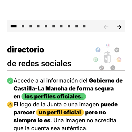
II 
directorio
de redes sociales
Imagen
Accede a al información del
Gobierno de
Castilla-La Mancha de forma segura
en
los perfiles oficiales.
Imagen
El logo de la Junta o una imagen
puede
parecer
un perfil oficial
pero no
siempre lo es
. Una imagen no acredita
que la cuenta sea auténtica.