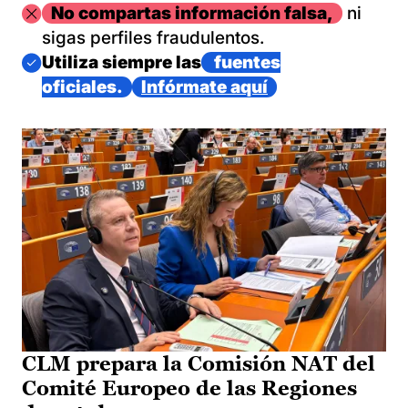
Imagen
No compartas información falsa,
ni
sigas perfiles fraudulentos.
Imagen
Utiliza siempre las
fuentes
oficiales.
Infórmate aquí
CLM prepara la Comisión NAT del
Comité Europeo de las Regiones