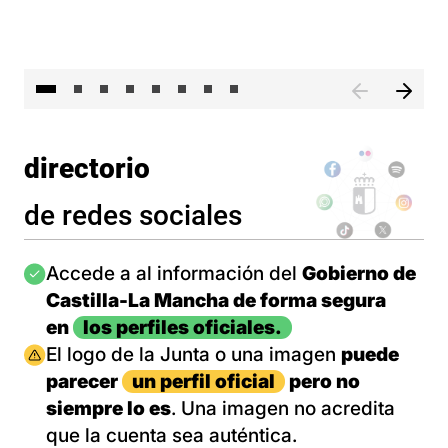
El 
directorio
de redes sociales
Imagen
Accede a al información del
Gobierno de
Castilla-La Mancha de forma segura
en
los perfiles oficiales.
Imagen
El logo de la Junta o una imagen
puede
parecer
un perfil oficial
pero no
siempre lo es
. Una imagen no acredita
que la cuenta sea auténtica.