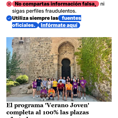
Imagen
No compartas información falsa,
ni
sigas perfiles fraudulentos.
Imagen
Utiliza siempre las
fuentes
oficiales.
Infórmate aquí
El programa 'Verano Joven'
completa al 100% las plazas