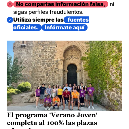
Imagen
No compartas información falsa,
ni
sigas perfiles fraudulentos.
Imagen
Utiliza siempre las
fuentes
oficiales.
Infórmate aquí
El programa 'Verano Joven'
completa al 100% las plazas