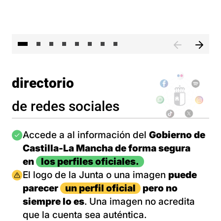
El 
directorio
de redes sociales
Imagen
Accede a al información del
Gobierno de
Castilla-La Mancha de forma segura
en
los perfiles oficiales.
Imagen
El logo de la Junta o una imagen
puede
parecer
un perfil oficial
pero no
siempre lo es
. Una imagen no acredita
que la cuenta sea auténtica.