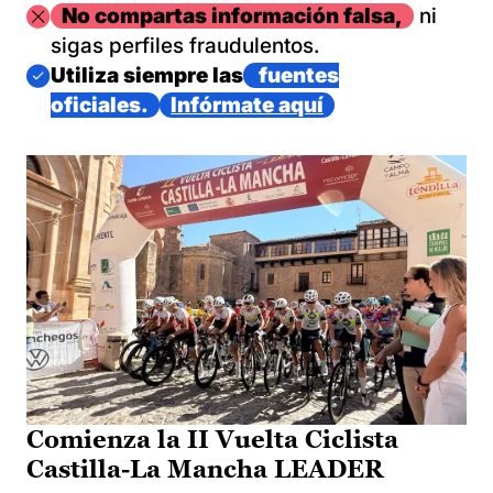
Imagen
No compartas información falsa,
ni
sigas perfiles fraudulentos.
Imagen
Utiliza siempre las
fuentes
oficiales.
Infórmate aquí
Comienza la II Vuelta Ciclista
Castilla-La Mancha LEADER