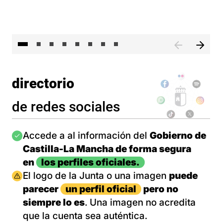
El 
directorio
de redes sociales
Imagen
Accede a al información del
Gobierno de
Castilla-La Mancha de forma segura
en
los perfiles oficiales.
Imagen
El logo de la Junta o una imagen
puede
parecer
un perfil oficial
pero no
siempre lo es
. Una imagen no acredita
que la cuenta sea auténtica.