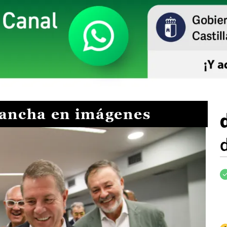
Mancha en imágenes
I