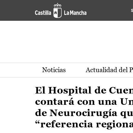
Actualidad de la región de 
Pasar al contenido principal
Noticias
Actualidad del 
El Hospital de Cue
contará con una U
de Neurocirugía qu
“referencia region