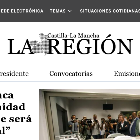
Castilla-La Mancha
SEDE ELECTRÓNICA
TEMAS
SITUACIONES COTIDIANA
Presidente
Convocatorias
Emisione
nca
nidad
e será
al”