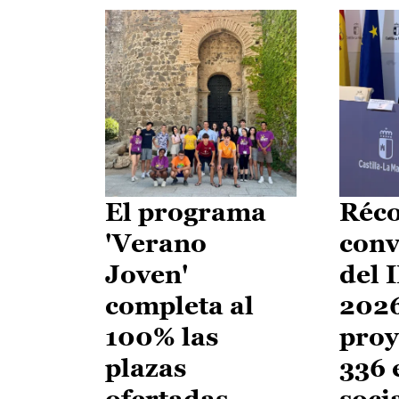
El programa
Réco
'Verano
conv
Joven'
del 
completa al
2026
100% las
proy
plazas
336 
ofertadas
soci