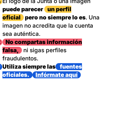
magen
El logo de la Junta o una imagen
puede parecer
un perfil
oficial
pero no siempre lo es
. Una
imagen no acredita que la cuenta
sea auténtica.
magen
No compartas información
falsa,
ni sigas perfiles
fraudulentos.
magen
Utiliza siempre las
fuentes
oficiales.
Infórmate aquí