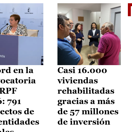
El je
rd en la
Casi 16.000
ocatoria
viviendas
IRPF
rehabilitadas
: 791
gracias a más
ectos de
de 57 millones
entidades
de inversión
ales