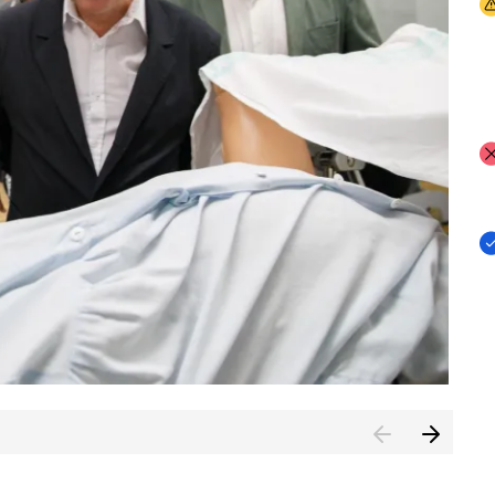
I
I
I
n de Cuenca (CESICU)