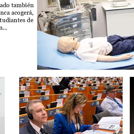
iado también
enca acogerá,
studiantes de
...