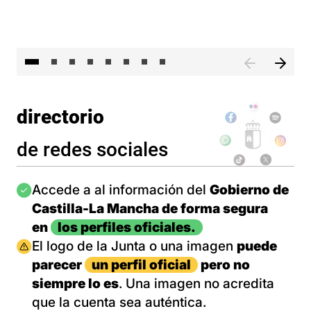
El 
directorio
de redes sociales
Imagen
Accede a al información del
Gobierno de
Castilla-La Mancha de forma segura
en
los perfiles oficiales.
Imagen
El logo de la Junta o una imagen
puede
parecer
un perfil oficial
pero no
siempre lo es
. Una imagen no acredita
que la cuenta sea auténtica.