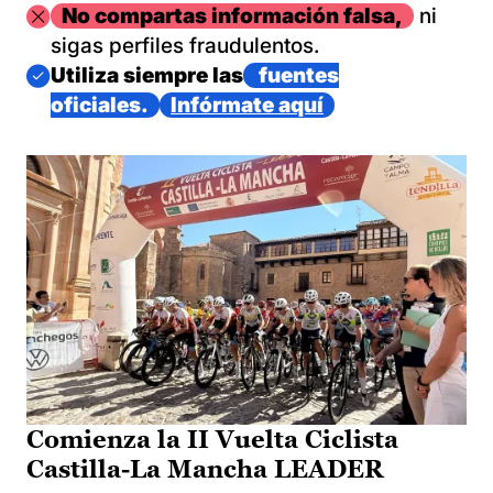
Imagen
No compartas información falsa,
ni
sigas perfiles fraudulentos.
Imagen
Utiliza siempre las
fuentes
oficiales.
Infórmate aquí
Comienza la II Vuelta Ciclista
Castilla-La Mancha LEADER