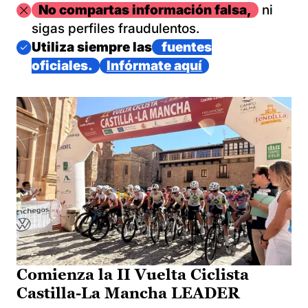
Imagen
No compartas información falsa,
ni
sigas perfiles fraudulentos.
Imagen
Utiliza siempre las
fuentes
oficiales.
Infórmate aquí
Comienza la II Vuelta Ciclista
Castilla-La Mancha LEADER