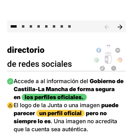
El 
directorio
de redes sociales
Imagen
Accede a al información del
Gobierno de
Castilla-La Mancha de forma segura
en
los perfiles oficiales.
Imagen
El logo de la Junta o una imagen
puede
parecer
un perfil oficial
pero no
siempre lo es
. Una imagen no acredita
que la cuenta sea auténtica.