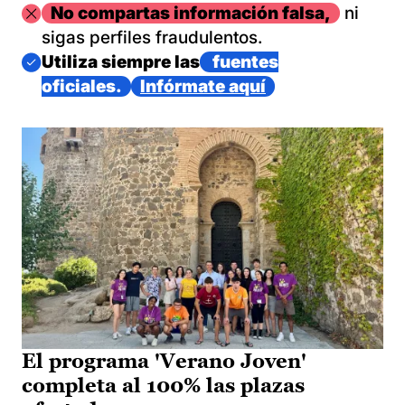
Imagen
No compartas información falsa,
ni
sigas perfiles fraudulentos.
Imagen
Utiliza siempre las
fuentes
oficiales.
Infórmate aquí
El programa 'Verano Joven'
completa al 100% las plazas