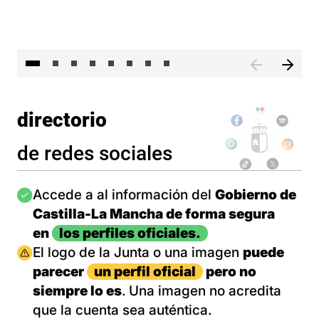
El 
directorio
de redes sociales
Imagen
Accede a al información del
Gobierno de
Castilla-La Mancha de forma segura
en
los perfiles oficiales.
Imagen
El logo de la Junta o una imagen
puede
parecer
un perfil oficial
pero no
siempre lo es
. Una imagen no acredita
que la cuenta sea auténtica.