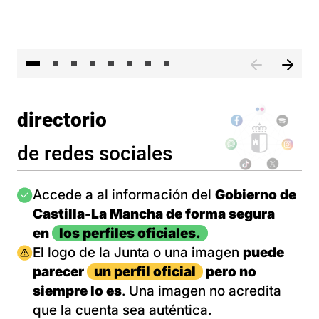
El 
directorio
de redes sociales
Imagen
Accede a al información del
Gobierno de
Castilla-La Mancha de forma segura
en
los perfiles oficiales.
Imagen
El logo de la Junta o una imagen
puede
parecer
un perfil oficial
pero no
siempre lo es
. Una imagen no acredita
que la cuenta sea auténtica.