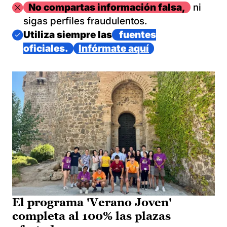
Imagen
No compartas información falsa,
ni
sigas perfiles fraudulentos.
Imagen
Utiliza siempre las
fuentes
oficiales.
Infórmate aquí
El programa 'Verano Joven'
completa al 100% las plazas