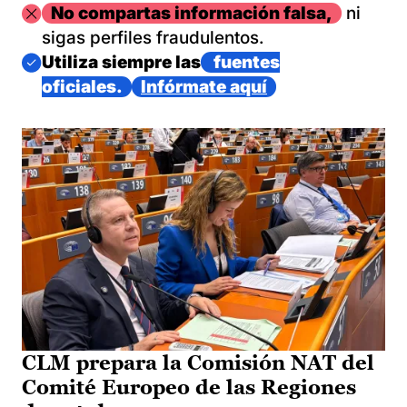
Imagen
No compartas información falsa,
ni
sigas perfiles fraudulentos.
Imagen
Utiliza siempre las
fuentes
oficiales.
Infórmate aquí
CLM prepara la Comisión NAT del
Comité Europeo de las Regiones