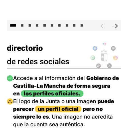
II 
directorio
de redes sociales
Imagen
Accede a al información del
Gobierno de
Castilla-La Mancha de forma segura
en
los perfiles oficiales.
Imagen
El logo de la Junta o una imagen
puede
parecer
un perfil oficial
pero no
siempre lo es
. Una imagen no acredita
que la cuenta sea auténtica.