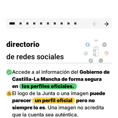
II 
directorio
de redes sociales
Imagen
Accede a al información del
Gobierno de
Castilla-La Mancha de forma segura
en
los perfiles oficiales.
Imagen
El logo de la Junta o una imagen
puede
parecer
un perfil oficial
pero no
siempre lo es
. Una imagen no acredita
que la cuenta sea auténtica.