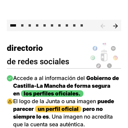
II 
directorio
de redes sociales
Imagen
Accede a al información del
Gobierno de
Castilla-La Mancha de forma segura
en
los perfiles oficiales.
Imagen
El logo de la Junta o una imagen
puede
parecer
un perfil oficial
pero no
siempre lo es
. Una imagen no acredita
que la cuenta sea auténtica.