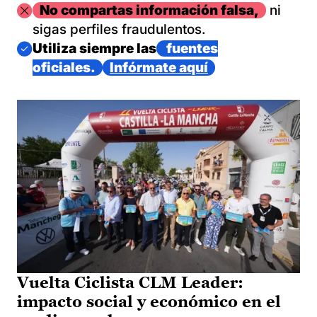
Imagen
No compartas información falsa,
ni
sigas perfiles fraudulentos.
Imagen
Utiliza siempre las
fuentes
oficiales.
Infórmate aquí
Vuelta Ciclista CLM Leader:
impacto social y económico en el