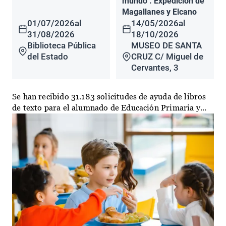
mundo". Expedición de
Magallanes y Elcano
01/07/2026
al
14/05/2026
al
31/08/2026
18/10/2026
Biblioteca Pública
MUSEO DE SANTA
del Estado
CRUZ C/ Miguel de
Cervantes, 3
Se han recibido 31.183 solicitudes de ayuda de libros
de texto para el alumnado de Educación Primaria y...