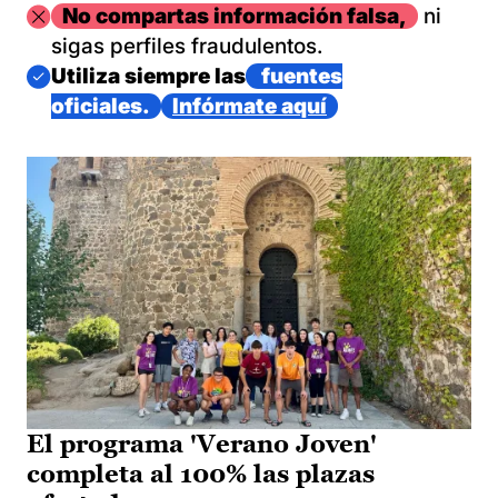
Imagen
No compartas información falsa,
ni
sigas perfiles fraudulentos.
Imagen
Utiliza siempre las
fuentes
oficiales.
Infórmate aquí
El programa 'Verano Joven'
completa al 100% las plazas