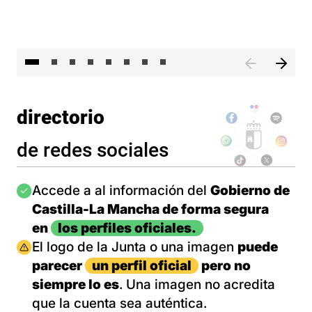
El 
directorio
de redes sociales
Imagen
Accede a al información del
Gobierno de
Castilla-La Mancha de forma segura
en
los perfiles oficiales.
Imagen
El logo de la Junta o una imagen
puede
parecer
un perfil oficial
pero no
siempre lo es
. Una imagen no acredita
que la cuenta sea auténtica.