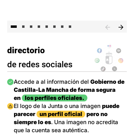
El 
directorio
de redes sociales
Imagen
Accede a al información del
Gobierno de
Castilla-La Mancha de forma segura
en
los perfiles oficiales.
Imagen
El logo de la Junta o una imagen
puede
parecer
un perfil oficial
pero no
siempre lo es
. Una imagen no acredita
que la cuenta sea auténtica.