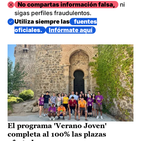
Imagen
No compartas información falsa,
ni
sigas perfiles fraudulentos.
Imagen
Utiliza siempre las
fuentes
oficiales.
Infórmate aquí
El programa 'Verano Joven'
completa al 100% las plazas