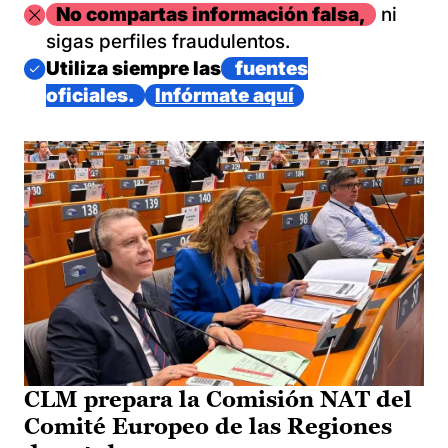
Imagen
No compartas información falsa,
ni
sigas perfiles fraudulentos.
Imagen
Utiliza siempre las
fuentes
oficiales.
Infórmate aquí
CLM prepara la Comisión NAT del
Comité Europeo de las Regiones