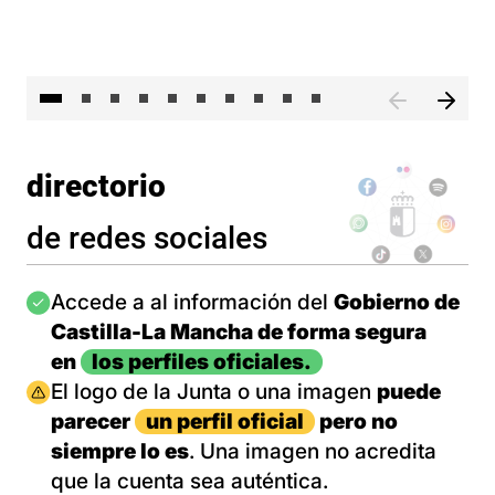
II 
directorio
de redes sociales
Imagen
Accede a al información del
Gobierno de
Castilla-La Mancha de forma segura
en
los perfiles oficiales.
Imagen
El logo de la Junta o una imagen
puede
parecer
un perfil oficial
pero no
siempre lo es
. Una imagen no acredita
que la cuenta sea auténtica.