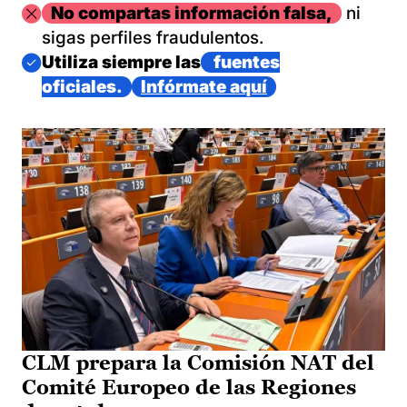
Imagen
No compartas información falsa,
ni
sigas perfiles fraudulentos.
Imagen
Utiliza siempre las
fuentes
oficiales.
Infórmate aquí
CLM prepara la Comisión NAT del
Comité Europeo de las Regiones