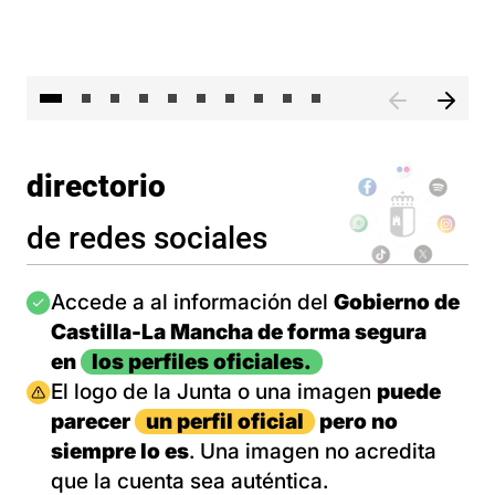
II 
directorio
de redes sociales
Imagen
Accede a al información del
Gobierno de
Castilla-La Mancha de forma segura
en
los perfiles oficiales.
Imagen
El logo de la Junta o una imagen
puede
parecer
un perfil oficial
pero no
siempre lo es
. Una imagen no acredita
que la cuenta sea auténtica.