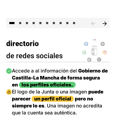
II 
directorio
de redes sociales
Imagen
Accede a al información del
Gobierno de
Castilla-La Mancha de forma segura
en
los perfiles oficiales.
Imagen
El logo de la Junta o una imagen
puede
parecer
un perfil oficial
pero no
siempre lo es
. Una imagen no acredita
que la cuenta sea auténtica.