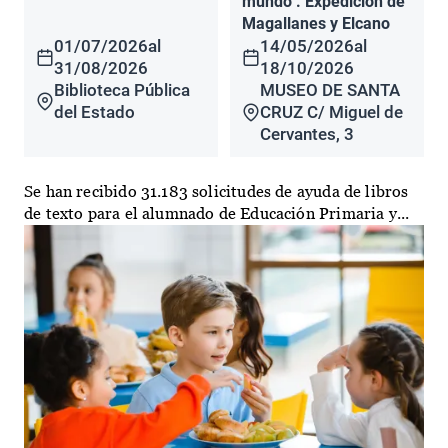
mundo". Expedición de
Magallanes y Elcano
01/07/2026
al
14/05/2026
al
31/08/2026
18/10/2026
Biblioteca Pública
MUSEO DE SANTA
del Estado
CRUZ C/ Miguel de
Cervantes, 3
Se han recibido 31.183 solicitudes de ayuda de libros
de texto para el alumnado de Educación Primaria y...