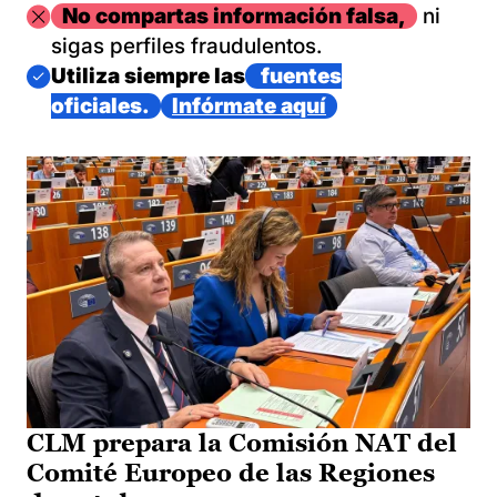
Imagen
No compartas información falsa,
ni
sigas perfiles fraudulentos.
Imagen
Utiliza siempre las
fuentes
oficiales.
Infórmate aquí
CLM prepara la Comisión NAT del
Comité Europeo de las Regiones