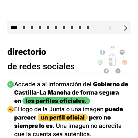
II 
directorio
de redes sociales
Imagen
Accede a al información del
Gobierno de
Castilla-La Mancha de forma segura
en
los perfiles oficiales.
Imagen
El logo de la Junta o una imagen
puede
parecer
un perfil oficial
pero no
siempre lo es
. Una imagen no acredita
que la cuenta sea auténtica.