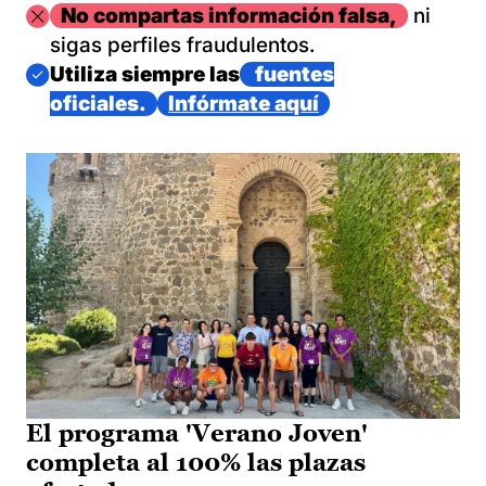
Imagen
No compartas información falsa,
ni
sigas perfiles fraudulentos.
Imagen
Utiliza siempre las
fuentes
oficiales.
Infórmate aquí
El programa 'Verano Joven'
completa al 100% las plazas