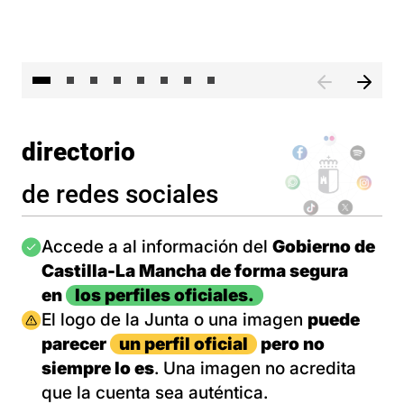
El 
directorio
de redes sociales
Imagen
Accede a al información del
Gobierno de
Castilla-La Mancha de forma segura
en
los perfiles oficiales.
Imagen
El logo de la Junta o una imagen
puede
parecer
un perfil oficial
pero no
siempre lo es
. Una imagen no acredita
que la cuenta sea auténtica.