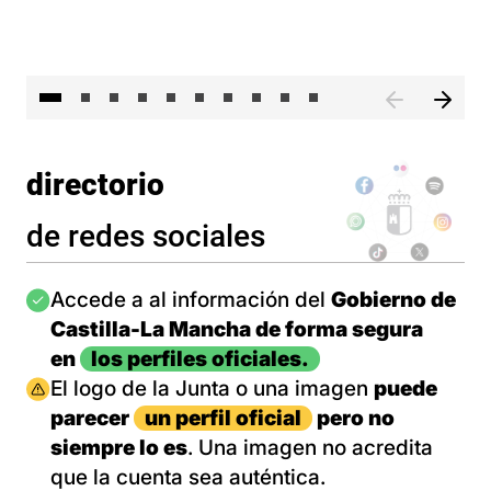
II 
directorio
de redes sociales
Imagen
Accede a al información del
Gobierno de
Castilla-La Mancha de forma segura
en
los perfiles oficiales.
Imagen
El logo de la Junta o una imagen
puede
parecer
un perfil oficial
pero no
siempre lo es
. Una imagen no acredita
que la cuenta sea auténtica.