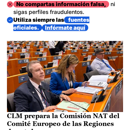
Imagen
No compartas información falsa,
ni
sigas perfiles fraudulentos.
Imagen
Utiliza siempre las
fuentes
oficiales.
Infórmate aquí
CLM prepara la Comisión NAT del
Comité Europeo de las Regiones