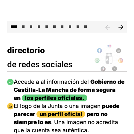
II 
directorio
de redes sociales
Imagen
Accede a al información del
Gobierno de
Castilla-La Mancha de forma segura
en
los perfiles oficiales.
Imagen
El logo de la Junta o una imagen
puede
parecer
un perfil oficial
pero no
siempre lo es
. Una imagen no acredita
que la cuenta sea auténtica.