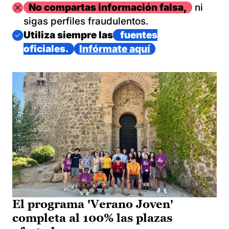
Imagen
No compartas información falsa,
ni
sigas perfiles fraudulentos.
Imagen
Utiliza siempre las
fuentes
oficiales.
Infórmate aquí
El programa 'Verano Joven'
completa al 100% las plazas