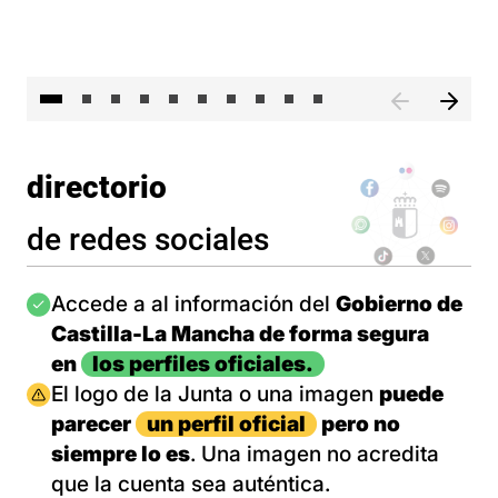
II 
directorio
de redes sociales
Imagen
Accede a al información del
Gobierno de
Castilla-La Mancha de forma segura
en
los perfiles oficiales.
Imagen
El logo de la Junta o una imagen
puede
parecer
un perfil oficial
pero no
siempre lo es
. Una imagen no acredita
que la cuenta sea auténtica.