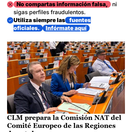
Imagen
No compartas información falsa,
ni
sigas perfiles fraudulentos.
Imagen
Utiliza siempre las
fuentes
oficiales.
Infórmate aquí
CLM prepara la Comisión NAT del
Comité Europeo de las Regiones