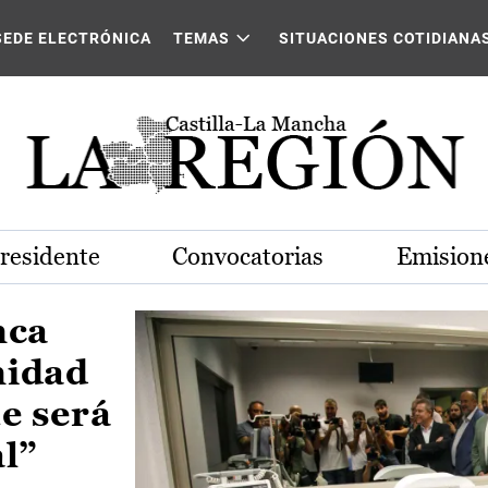
Castilla-La Mancha
SEDE ELECTRÓNICA
TEMAS
SITUACIONES COTIDIANA
Presidente
Convocatorias
Emisione
nca
nidad
e será
al”