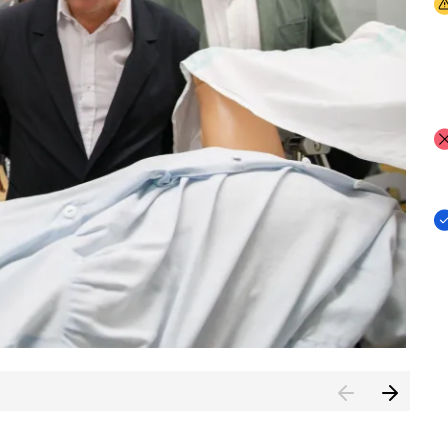
I
I
I
n de Cuenca (CESICU)