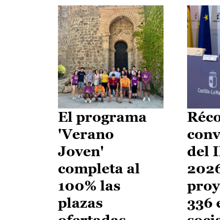
El programa
Réco
'Verano
conv
Joven'
del 
completa al
2026
100% las
proy
plazas
336 
ofertadas
soci