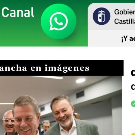
Mancha en imágenes
I