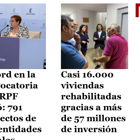
El je
rd en la
Casi 16.000
ocatoria
viviendas
IRPF
rehabilitadas
: 791
gracias a más
ectos de
de 57 millones
entidades
de inversión
ales