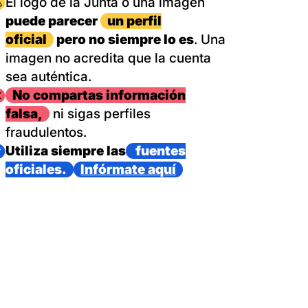
magen
El logo de la Junta o una imagen
puede parecer
un perfil
oficial
pero no siempre lo es
. Una
imagen no acredita que la cuenta
sea auténtica.
magen
No compartas información
falsa,
ni sigas perfiles
fraudulentos.
magen
Utiliza siempre las
fuentes
oficiales.
Infórmate aquí