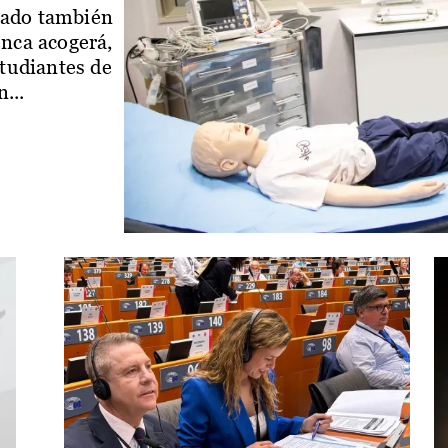
iado también
enca acogerá,
studiantes de
...