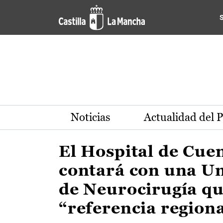
Actualidad de la región de 
Pasar al contenido principal
Noticias
Actualidad del 
El Hospital de Cue
contará con una U
de Neurocirugía qu
“referencia region