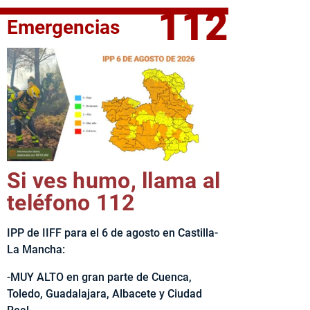
112
Emergencias
fe del Ejecutivo castellanomanchego, Emiliano García-Page, 
Si ves humo, llama al
teléfono 112
IPP de IIFF para el 6 de agosto en Castilla-
La Mancha:
-MUY ALTO en gran parte de Cuenca,
Toledo, Guadalajara, Albacete y Ciudad