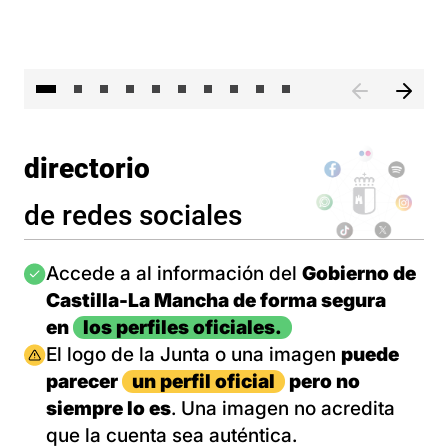
II 
directorio
de redes sociales
Imagen
Accede a al información del
Gobierno de
Castilla-La Mancha de forma segura
en
los perfiles oficiales.
Imagen
El logo de la Junta o una imagen
puede
parecer
un perfil oficial
pero no
siempre lo es
. Una imagen no acredita
que la cuenta sea auténtica.