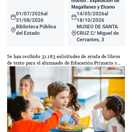
mundo". Expedición de
Magallanes y Elcano
01/07/2026
al
14/05/2026
al
31/08/2026
18/10/2026
Biblioteca Pública
MUSEO DE SANTA
del Estado
CRUZ C/ Miguel de
Cervantes, 3
Se han recibido 31.183 solicitudes de ayuda de libros
de texto para el alumnado de Educación Primaria y...