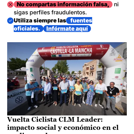
Imagen
No compartas información falsa,
ni
sigas perfiles fraudulentos.
Imagen
Utiliza siempre las
fuentes
oficiales.
Infórmate aquí
Vuelta Ciclista CLM Leader:
impacto social y económico en el