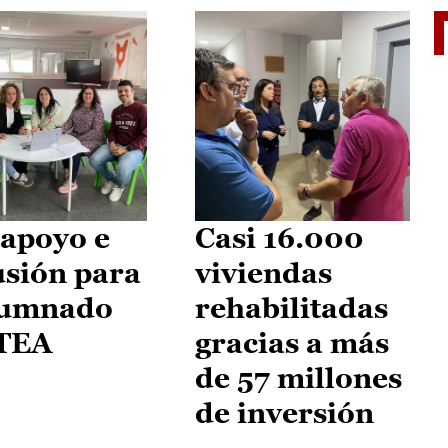
II Vu
apoyo e
Casi 16.000
usión para
viviendas
lumnado
rehabilitadas
 TEA
gracias a más
de 57 millones
de inversión