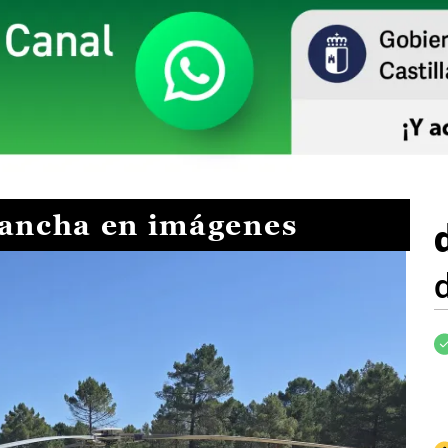
Mancha en imágenes
I