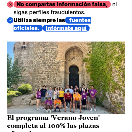
Imagen
No compartas información falsa,
ni
sigas perfiles fraudulentos.
Imagen
Utiliza siempre las
fuentes
oficiales.
Infórmate aquí
El programa 'Verano Joven'
completa al 100% las plazas