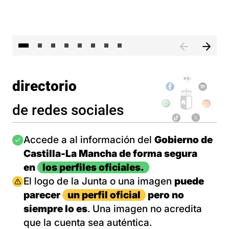
El 
directorio
de redes sociales
Imagen
Accede a al información del
Gobierno de
Castilla-La Mancha de forma segura
en
los perfiles oficiales.
Imagen
El logo de la Junta o una imagen
puede
parecer
un perfil oficial
pero no
siempre lo es
. Una imagen no acredita
que la cuenta sea auténtica.