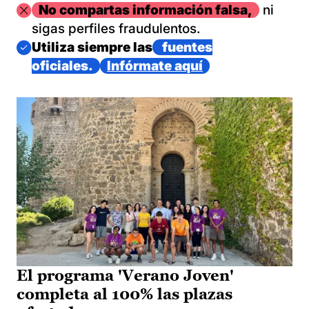
Imagen
No compartas información falsa,
ni
sigas perfiles fraudulentos.
Imagen
Utiliza siempre las
fuentes
oficiales.
Infórmate aquí
El programa 'Verano Joven'
completa al 100% las plazas