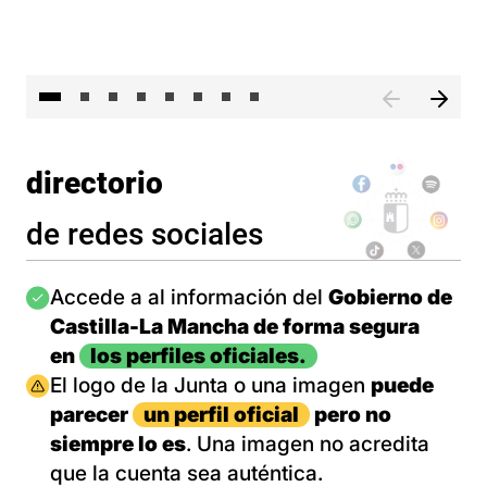
El 
directorio
de redes sociales
Imagen
Accede a al información del
Gobierno de
Castilla-La Mancha de forma segura
en
los perfiles oficiales.
Imagen
El logo de la Junta o una imagen
puede
parecer
un perfil oficial
pero no
siempre lo es
. Una imagen no acredita
que la cuenta sea auténtica.