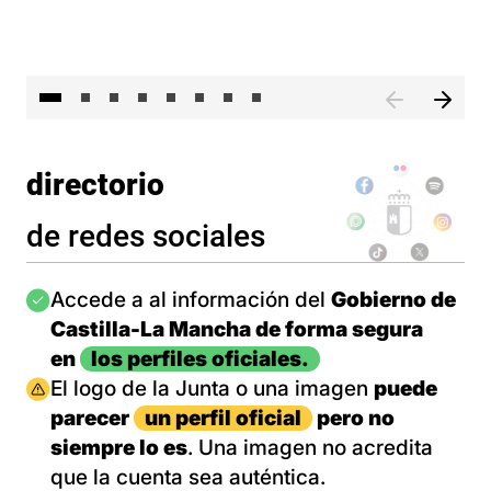
El 
directorio
de redes sociales
Imagen
Accede a al información del
Gobierno de
Castilla-La Mancha de forma segura
en
los perfiles oficiales.
Imagen
El logo de la Junta o una imagen
puede
parecer
un perfil oficial
pero no
siempre lo es
. Una imagen no acredita
que la cuenta sea auténtica.