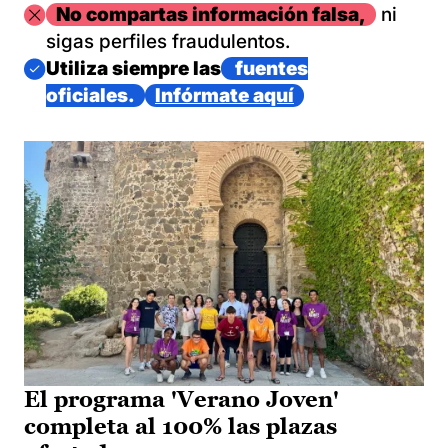
Imagen
No compartas información falsa,
ni
sigas perfiles fraudulentos.
Imagen
Utiliza siempre las
fuentes
oficiales.
Infórmate aquí
El programa 'Verano Joven'
completa al 100% las plazas