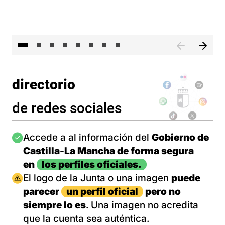
El 
directorio
de redes sociales
Imagen
Accede a al información del
Gobierno de
Castilla-La Mancha de forma segura
en
los perfiles oficiales.
Imagen
El logo de la Junta o una imagen
puede
parecer
un perfil oficial
pero no
siempre lo es
. Una imagen no acredita
que la cuenta sea auténtica.