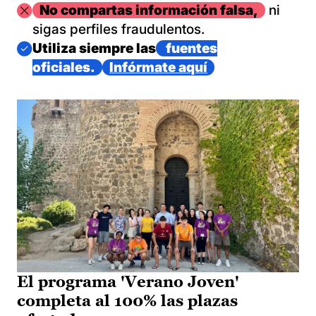
Imagen
No compartas información falsa,
ni
sigas perfiles fraudulentos.
Imagen
Utiliza siempre las
fuentes
oficiales.
Infórmate aquí
El programa 'Verano Joven'
completa al 100% las plazas