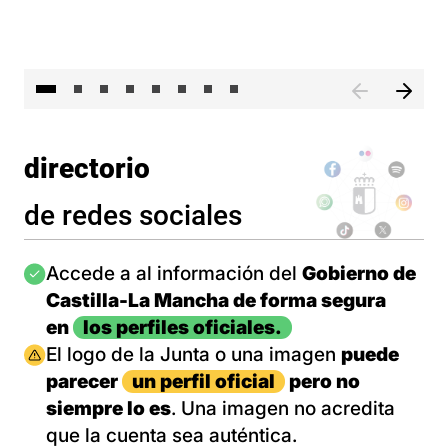
El 
directorio
de redes sociales
Imagen
Accede a al información del
Gobierno de
Castilla-La Mancha de forma segura
en
los perfiles oficiales.
Imagen
El logo de la Junta o una imagen
puede
parecer
un perfil oficial
pero no
siempre lo es
. Una imagen no acredita
que la cuenta sea auténtica.