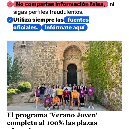
Imagen
No compartas información falsa,
ni
sigas perfiles fraudulentos.
Imagen
Utiliza siempre las
fuentes
oficiales.
Infórmate aquí
El programa 'Verano Joven'
completa al 100% las plazas