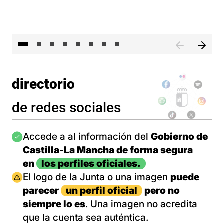
El 
directorio
de redes sociales
Imagen
Accede a al información del
Gobierno de
Castilla-La Mancha de forma segura
en
los perfiles oficiales.
Imagen
El logo de la Junta o una imagen
puede
parecer
un perfil oficial
pero no
siempre lo es
. Una imagen no acredita
que la cuenta sea auténtica.