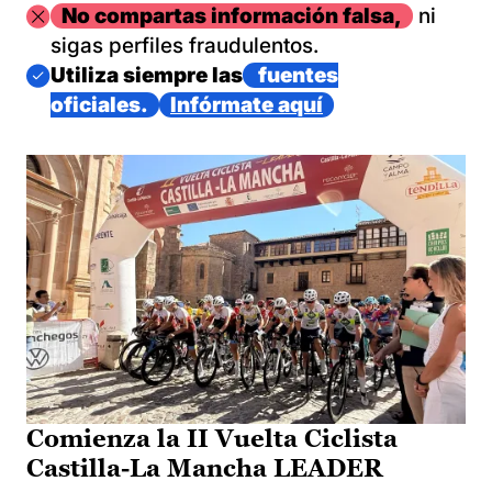
Imagen
No compartas información falsa,
ni
sigas perfiles fraudulentos.
Imagen
Utiliza siempre las
fuentes
oficiales.
Infórmate aquí
Comienza la II Vuelta Ciclista
Castilla-La Mancha LEADER