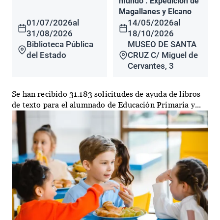
mundo". Expedición de
Magallanes y Elcano
01/07/2026
al
14/05/2026
al
31/08/2026
18/10/2026
Biblioteca Pública
MUSEO DE SANTA
del Estado
CRUZ C/ Miguel de
Cervantes, 3
Se han recibido 31.183 solicitudes de ayuda de libros
de texto para el alumnado de Educación Primaria y...