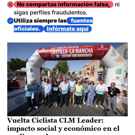
Imagen
No compartas información falsa,
ni
sigas perfiles fraudulentos.
Imagen
Utiliza siempre las
fuentes
oficiales.
Infórmate aquí
Vuelta Ciclista CLM Leader:
impacto social y económico en el