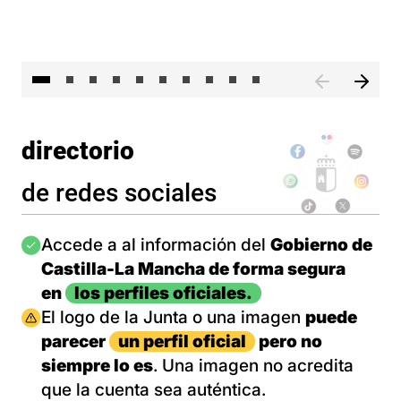
II 
directorio
de redes sociales
Imagen
Accede a al información del
Gobierno de
Castilla-La Mancha de forma segura
en
los perfiles oficiales.
Imagen
El logo de la Junta o una imagen
puede
parecer
un perfil oficial
pero no
siempre lo es
. Una imagen no acredita
que la cuenta sea auténtica.