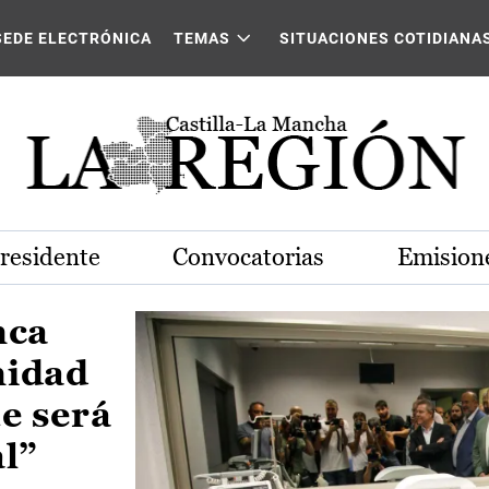
Castilla-La Mancha
SEDE ELECTRÓNICA
TEMAS
SITUACIONES COTIDIANA
Presidente
Convocatorias
Emisione
nca
nidad
e será
al”