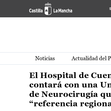
Actualidad de la región de 
Pasar al contenido principal
Noticias
Actualidad del 
El Hospital de Cue
contará con una U
de Neurocirugía qu
“referencia region