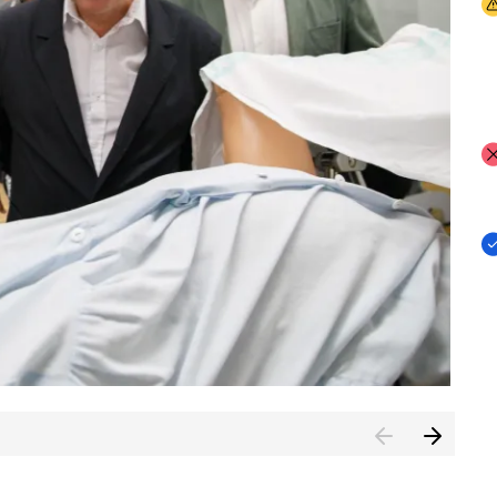
I
I
I
n de Cuenca (CESICU)