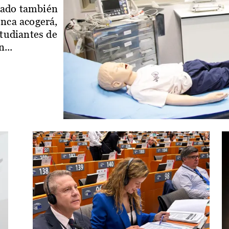
iado también
enca acogerá,
studiantes de
...