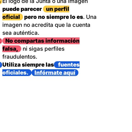
magen
El logo de la Junta o una imagen
puede parecer
un perfil
oficial
pero no siempre lo es
. Una
imagen no acredita que la cuenta
sea auténtica.
magen
No compartas información
falsa,
ni sigas perfiles
fraudulentos.
magen
Utiliza siempre las
fuentes
oficiales.
Infórmate aquí