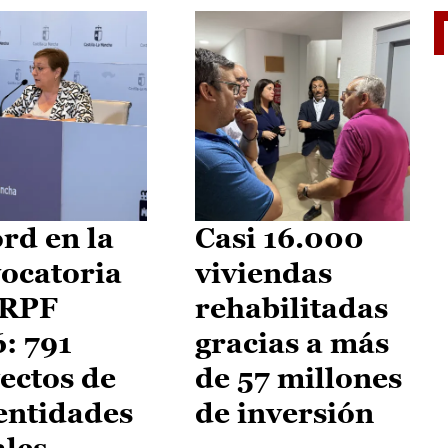
El je
rd en la
Casi 16.000
ocatoria
viviendas
IRPF
rehabilitadas
: 791
gracias a más
ectos de
de 57 millones
entidades
de inversión
ales