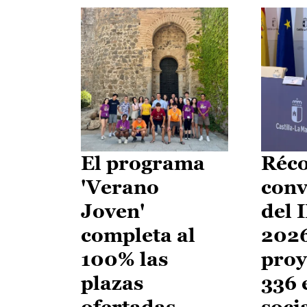
El programa
Réco
'Verano
conv
Joven'
del 
completa al
2026
100% las
proy
plazas
336 
ofertadas
soci