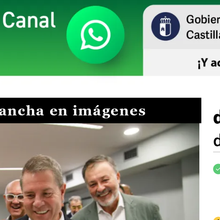
Mancha en imágenes
I