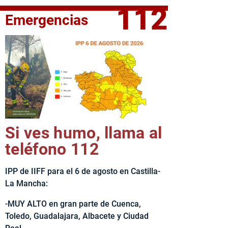
112
Emergencias
fe del Ejecutivo castellanomanchego, Emiliano García-Page, 
Si ves humo, llama al
teléfono 112
IPP de IIFF para el 6 de agosto en Castilla-
La Mancha:
-MUY ALTO en gran parte de Cuenca,
Toledo, Guadalajara, Albacete y Ciudad