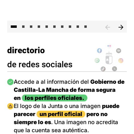
II 
directorio
de redes sociales
Imagen
Accede a al información del
Gobierno de
Castilla-La Mancha de forma segura
en
los perfiles oficiales.
Imagen
El logo de la Junta o una imagen
puede
parecer
un perfil oficial
pero no
siempre lo es
. Una imagen no acredita
que la cuenta sea auténtica.