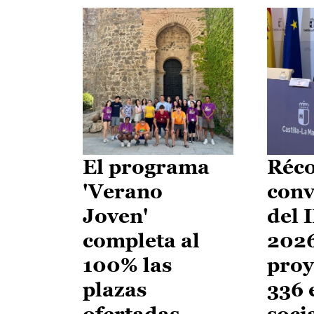
El programa
Réco
'Verano
conv
Joven'
del 
completa al
2026
100% las
proy
plazas
336 
ofertadas
soci