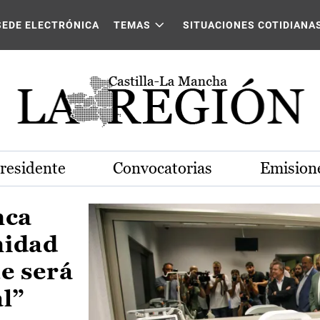
Castilla-La Mancha
SEDE ELECTRÓNICA
TEMAS
SITUACIONES COTIDIANA
Presidente
Convocatorias
Emisione
nca
nidad
e será
al”