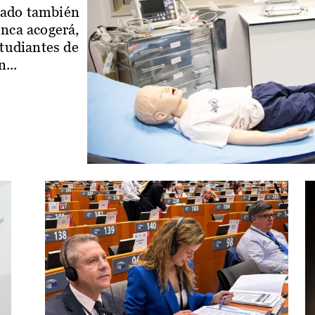
iado también
enca acogerá,
studiantes de
...