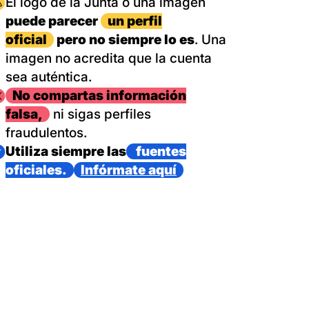
magen
El logo de la Junta o una imagen
puede parecer
un perfil
oficial
pero no siempre lo es
. Una
imagen no acredita que la cuenta
sea auténtica.
magen
No compartas información
falsa,
ni sigas perfiles
fraudulentos.
magen
Utiliza siempre las
fuentes
oficiales.
Infórmate aquí