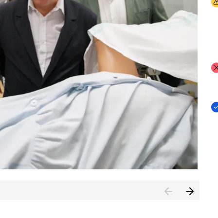
I
I
I
n de Cuenca (CESICU)