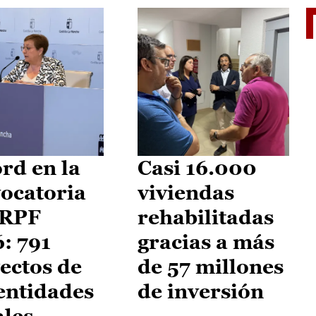
El je
rd en la
Casi 16.000
ocatoria
viviendas
IRPF
rehabilitadas
: 791
gracias a más
ectos de
de 57 millones
entidades
de inversión
ales