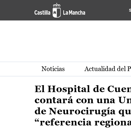
Actualidad de la región de 
Pasar al contenido principal
Noticias
Actualidad del 
El Hospital de Cue
contará con una U
de Neurocirugía qu
“referencia region