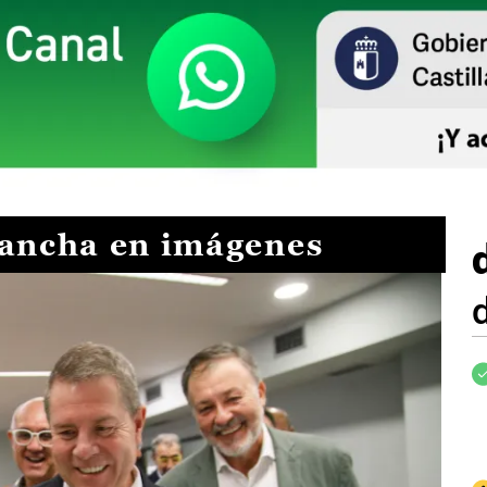
Mancha en imágenes
I