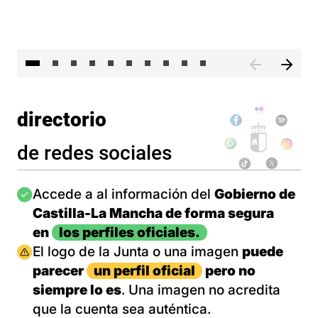
II 
directorio
de redes sociales
Imagen
Accede a al información del
Gobierno de
Castilla-La Mancha de forma segura
en
los perfiles oficiales.
Imagen
El logo de la Junta o una imagen
puede
parecer
un perfil oficial
pero no
siempre lo es
. Una imagen no acredita
que la cuenta sea auténtica.