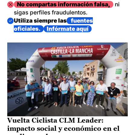
Imagen
No compartas información falsa,
ni
sigas perfiles fraudulentos.
Imagen
Utiliza siempre las
fuentes
oficiales.
Infórmate aquí
Vuelta Ciclista CLM Leader:
impacto social y económico en el