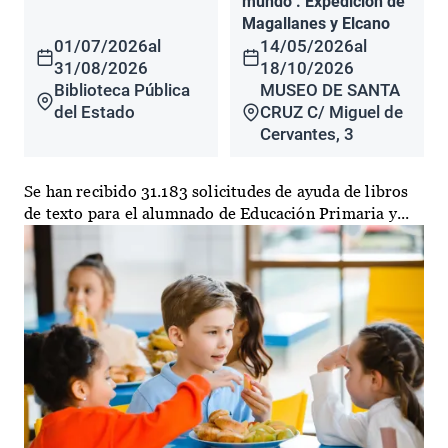
mundo". Expedición de
Magallanes y Elcano
01/07/2026
al
14/05/2026
al
31/08/2026
18/10/2026
Biblioteca Pública
MUSEO DE SANTA
del Estado
CRUZ C/ Miguel de
Cervantes, 3
Se han recibido 31.183 solicitudes de ayuda de libros
de texto para el alumnado de Educación Primaria y...