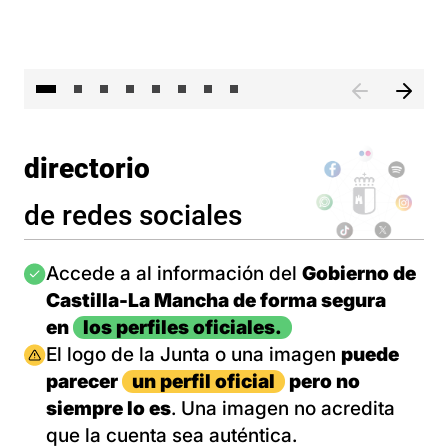
El 
directorio
de redes sociales
Imagen
Accede a al información del
Gobierno de
Castilla-La Mancha de forma segura
en
los perfiles oficiales.
Imagen
El logo de la Junta o una imagen
puede
parecer
un perfil oficial
pero no
siempre lo es
. Una imagen no acredita
que la cuenta sea auténtica.