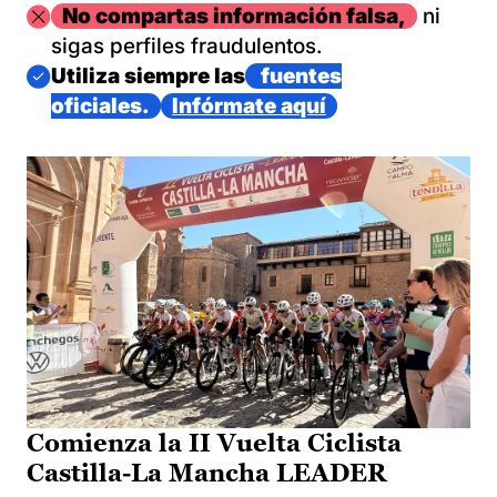
Imagen
No compartas información falsa,
ni
sigas perfiles fraudulentos.
Imagen
Utiliza siempre las
fuentes
oficiales.
Infórmate aquí
Comienza la II Vuelta Ciclista
Castilla-La Mancha LEADER