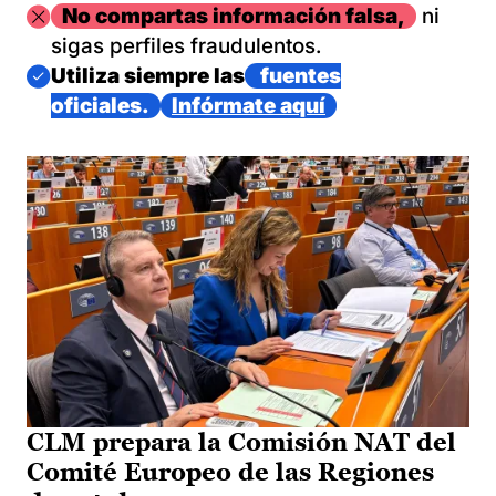
Imagen
No compartas información falsa,
ni
sigas perfiles fraudulentos.
Imagen
Utiliza siempre las
fuentes
oficiales.
Infórmate aquí
CLM prepara la Comisión NAT del
Comité Europeo de las Regiones