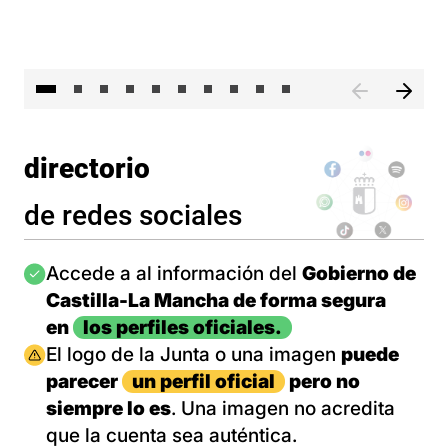
II 
directorio
de redes sociales
Imagen
Accede a al información del
Gobierno de
Castilla-La Mancha de forma segura
en
los perfiles oficiales.
Imagen
El logo de la Junta o una imagen
puede
parecer
un perfil oficial
pero no
siempre lo es
. Una imagen no acredita
que la cuenta sea auténtica.