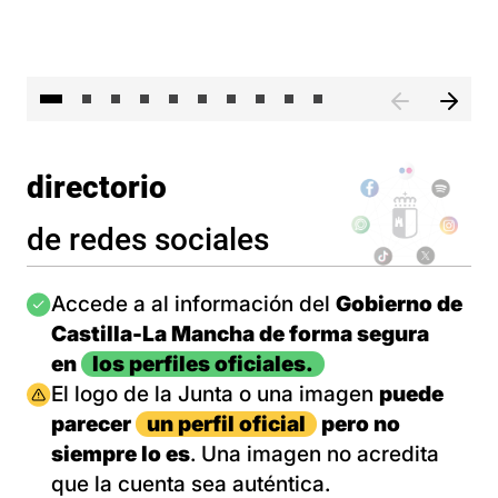
II 
directorio
de redes sociales
Imagen
Accede a al información del
Gobierno de
Castilla-La Mancha de forma segura
en
los perfiles oficiales.
Imagen
El logo de la Junta o una imagen
puede
parecer
un perfil oficial
pero no
siempre lo es
. Una imagen no acredita
que la cuenta sea auténtica.