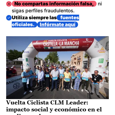
Imagen
No compartas información falsa,
ni
sigas perfiles fraudulentos.
Imagen
Utiliza siempre las
fuentes
oficiales.
Infórmate aquí
Vuelta Ciclista CLM Leader:
impacto social y económico en el