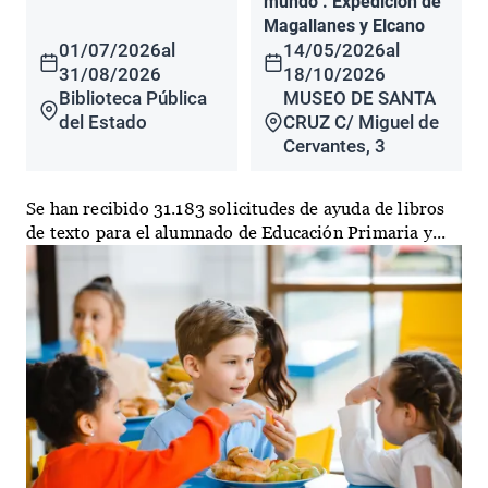
mundo". Expedición de
Magallanes y Elcano
01/07/2026
al
14/05/2026
al
31/08/2026
18/10/2026
Biblioteca Pública
MUSEO DE SANTA
del Estado
CRUZ C/ Miguel de
Cervantes, 3
Se han recibido 31.183 solicitudes de ayuda de libros
de texto para el alumnado de Educación Primaria y...