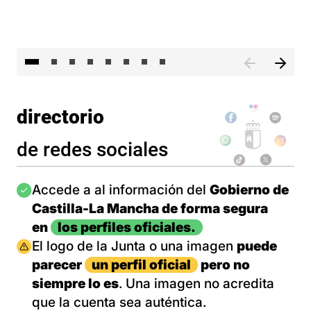
El 
directorio
de redes sociales
Imagen
Accede a al información del
Gobierno de
Castilla-La Mancha de forma segura
en
los perfiles oficiales.
Imagen
El logo de la Junta o una imagen
puede
parecer
un perfil oficial
pero no
siempre lo es
. Una imagen no acredita
que la cuenta sea auténtica.