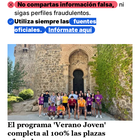
Imagen
No compartas información falsa,
ni
sigas perfiles fraudulentos.
Imagen
Utiliza siempre las
fuentes
oficiales.
Infórmate aquí
El programa 'Verano Joven'
completa al 100% las plazas