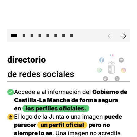
El presidente de Castilla-La Mancha, Emiliano García-Pa
El 
directorio
de redes sociales
Imagen
Accede a al información del
Gobierno de
Castilla-La Mancha de forma segura
en
los perfiles oficiales.
Imagen
El logo de la Junta o una imagen
puede
parecer
un perfil oficial
pero no
siempre lo es
. Una imagen no acredita