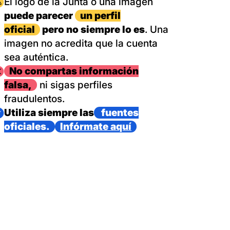
magen
El logo de la Junta o una imagen
puede parecer
un perfil
oficial
pero no siempre lo es
. Una
imagen no acredita que la cuenta
sea auténtica.
magen
No compartas información
falsa,
ni sigas perfiles
fraudulentos.
magen
Utiliza siempre las
fuentes
oficiales.
Infórmate aquí