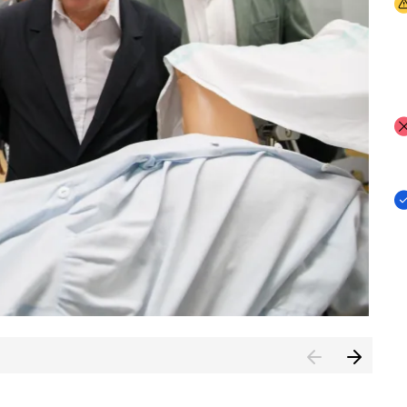
I
I
I
n de Cuenca (CESICU)