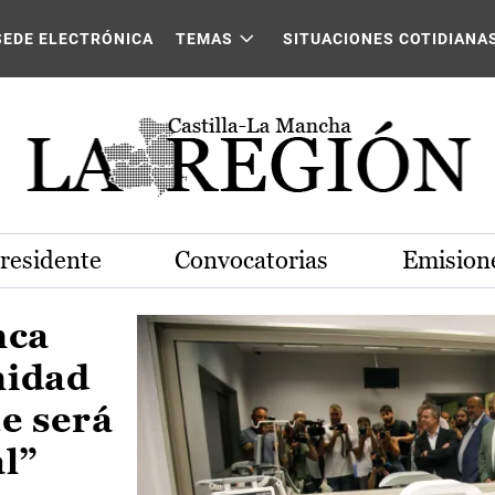
Castilla-La Mancha
SEDE ELECTRÓNICA
TEMAS
SITUACIONES COTIDIANA
Presidente
Convocatorias
Emisione
nca
nidad
e será
al”