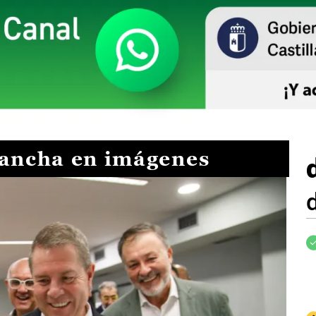
Mancha en imágenes
I