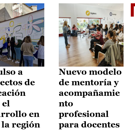
El je
lso a
Nuevo modelo
ectos de
de mentoría y
cación
acompañamie
 el
nto
rrollo en
profesional
 la región
para docentes