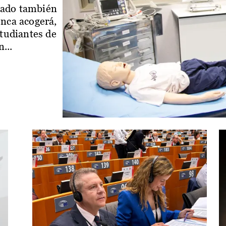
iado también
enca acogerá,
studiantes de
...