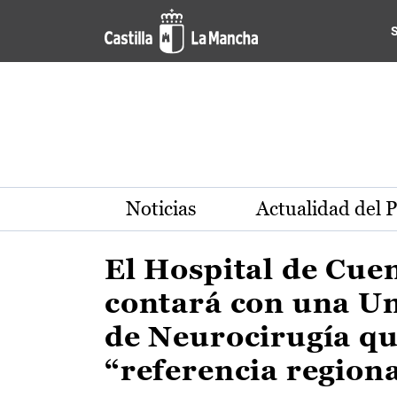
Actualidad de la región de 
Pasar al contenido principal
Noticias
Actualidad del 
El Hospital de Cue
contará con una U
de Neurocirugía qu
“referencia region