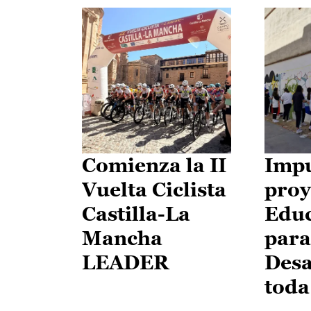
Comienza la II
Impu
Vuelta Ciclista
proy
Castilla-La
Edu
Mancha
para
LEADER
Desa
toda