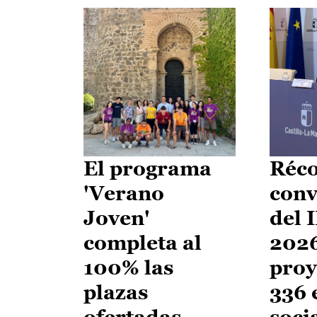
El programa
Réco
'Verano
conv
Joven'
del 
completa al
2026
100% las
proy
plazas
336 
ofertadas
soci