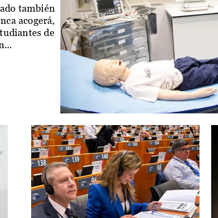
iado también
enca acogerá,
studiantes de
...