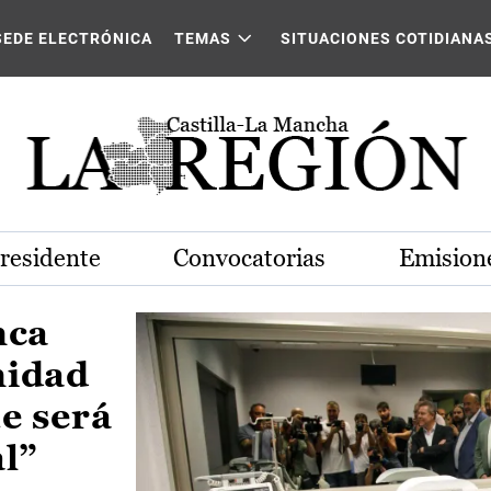
Castilla-La Mancha
SEDE ELECTRÓNICA
TEMAS
SITUACIONES COTIDIANA
Presidente
Convocatorias
Emisione
nca
nidad
e será
al”