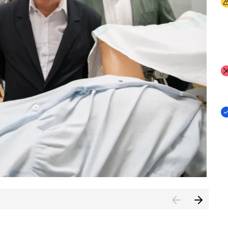
I
I
I
n de Cuenca (CESICU)