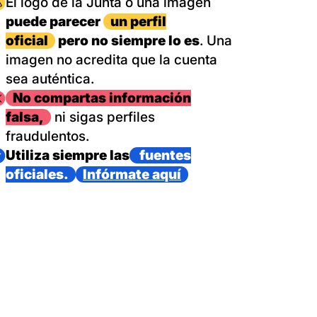
magen
El logo de la Junta o una imagen
puede parecer
un perfil
oficial
pero no siempre lo es
. Una
imagen no acredita que la cuenta
sea auténtica.
magen
No compartas información
falsa,
ni sigas perfiles
fraudulentos.
magen
Utiliza siempre las
fuentes
oficiales.
Infórmate aquí