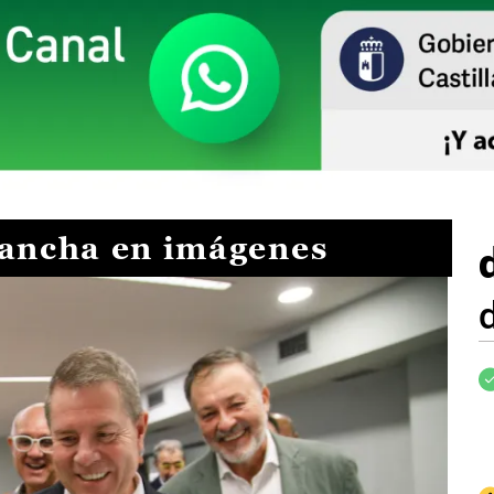
Mancha en imágenes
I