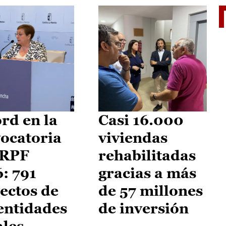
El je
rd en la
Casi 16.000
ocatoria
viviendas
IRPF
rehabilitadas
: 791
gracias a más
ectos de
de 57 millones
entidades
de inversión
ales