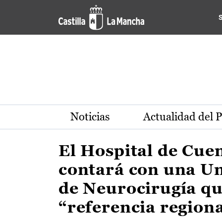
Actualidad de la región de 
Pasar al contenido principal
Noticias
Actualidad del 
El Hospital de Cue
contará con una U
de Neurocirugía qu
“referencia region