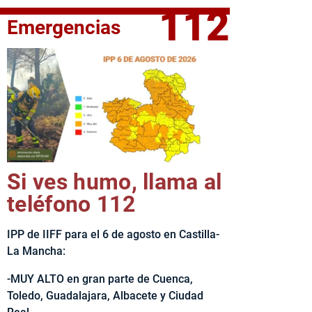
112
Emergencias
fe del Ejecutivo castellanomanchego, Emiliano García-Page, 
Si ves humo, llama al
teléfono 112
IPP de IIFF para el 6 de agosto en Castilla-
La Mancha:
-MUY ALTO en gran parte de Cuenca,
Toledo, Guadalajara, Albacete y Ciudad