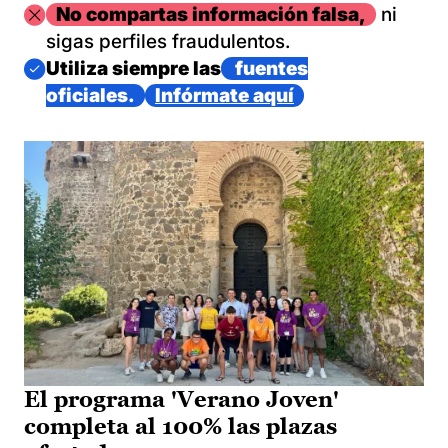
Imagen
No compartas información falsa,
ni
sigas perfiles fraudulentos.
Imagen
Utiliza siempre las
fuentes
oficiales.
Infórmate aquí
El programa 'Verano Joven'
completa al 100% las plazas