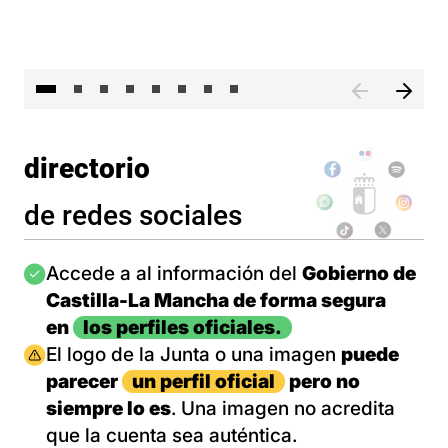
El 
directorio
de redes sociales
Imagen
Accede a al información del
Gobierno de
Castilla-La Mancha de forma segura
en
los perfiles oficiales.
Imagen
El logo de la Junta o una imagen
puede
parecer
un perfil oficial
pero no
siempre lo es
. Una imagen no acredita
que la cuenta sea auténtica.