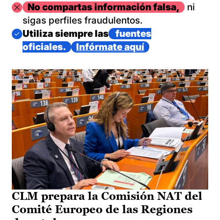
Imagen
No compartas información falsa,
ni
sigas perfiles fraudulentos.
Imagen
Utiliza siempre las
fuentes
oficiales.
Infórmate aquí
CLM prepara la Comisión NAT del
Comité Europeo de las Regiones