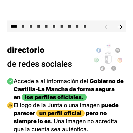
II 
directorio
de redes sociales
Imagen
Accede a al información del
Gobierno de
Castilla-La Mancha de forma segura
en
los perfiles oficiales.
Imagen
El logo de la Junta o una imagen
puede
parecer
un perfil oficial
pero no
siempre lo es
. Una imagen no acredita
que la cuenta sea auténtica.