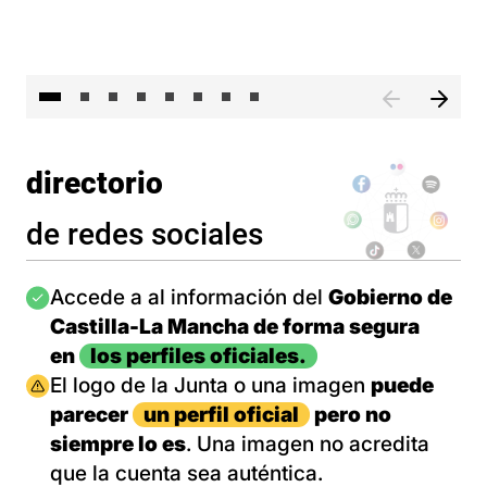
El 
directorio
de redes sociales
Imagen
Accede a al información del
Gobierno de
Castilla-La Mancha de forma segura
en
los perfiles oficiales.
Imagen
El logo de la Junta o una imagen
puede
parecer
un perfil oficial
pero no
siempre lo es
. Una imagen no acredita
que la cuenta sea auténtica.