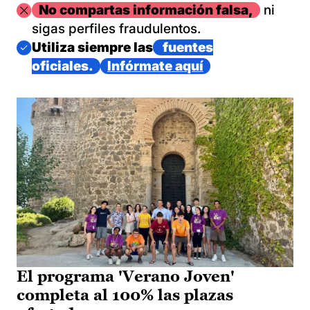
Imagen
No compartas información falsa,
ni
sigas perfiles fraudulentos.
Imagen
Utiliza siempre las
fuentes
oficiales.
Infórmate aquí
El programa 'Verano Joven'
completa al 100% las plazas